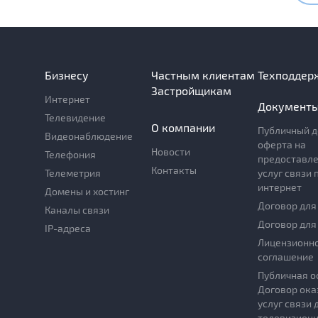
Бизнесу
Частным клиентам
Техподдер
Застройщикам
Интернет
Документ
Телевидение
О компании
Публичный д
Видеонаблюдение
оферта на
Новости
Телефония
предоставл
Контакты
Телеметрия
услуг связи 
интернет
Домены и хостинг
Договор для
Каналы связи
Договор для
IP-адреса
Лицензионн
соглашение
Публичная о
Договор ока
услуг связи 
телевизионн